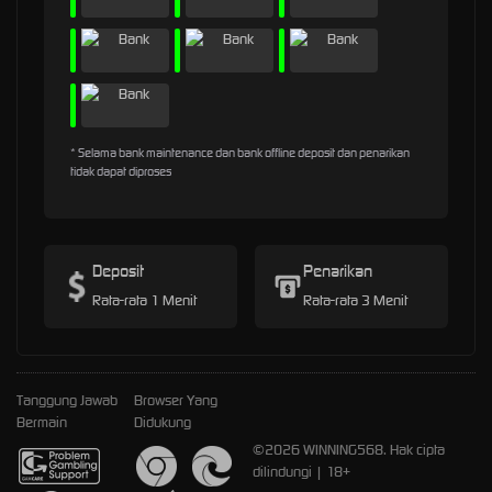
* Selama bank maintenance dan bank offline deposit dan penarikan
tidak dapat diproses
Deposit
Penarikan
Rata-rata 1 Menit
Rata-rata 3 Menit
Tanggung Jawab
Browser Yang
Bermain
Didukung
©2026 WINNING568. Hak cipta
dilindungi | 18+