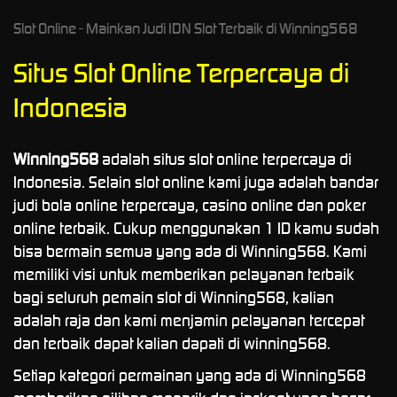
Slot Online - Mainkan Judi IDN Slot Terbaik di Winning568
Situs Slot Online Terpercaya di
Indonesia
Winning568
adalah situs
slot online terpercaya
di
Indonesia. Selain slot online kami juga adalah bandar
judi bola online terpercaya, casino online dan poker
online terbaik. Cukup menggunakan 1 ID kamu sudah
bisa bermain semua yang ada di Winning568. Kami
memiliki visi untuk memberikan pelayanan terbaik
bagi seluruh pemain slot di Winning568, kalian
adalah raja dan kami menjamin pelayanan tercepat
dan terbaik dapat kalian dapati di winning568.
Setiap kategori permainan yang ada di Winning568