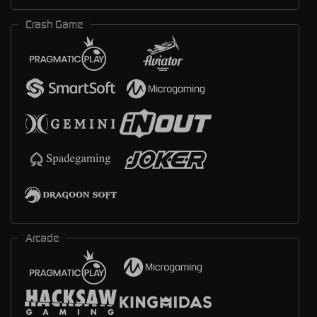
Crash Game
Arcade