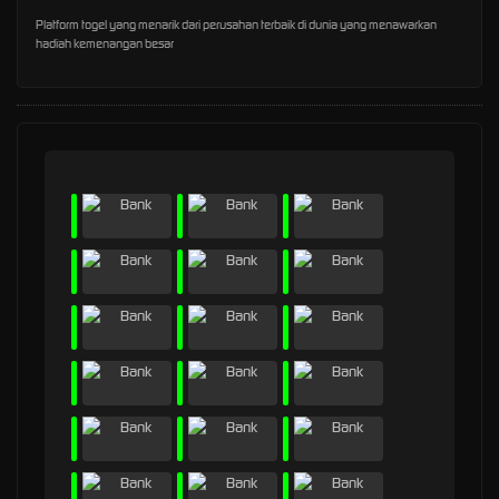
Platform togel yang menarik dari perusahan terbaik di dunia yang menawarkan
hadiah kemenangan besar