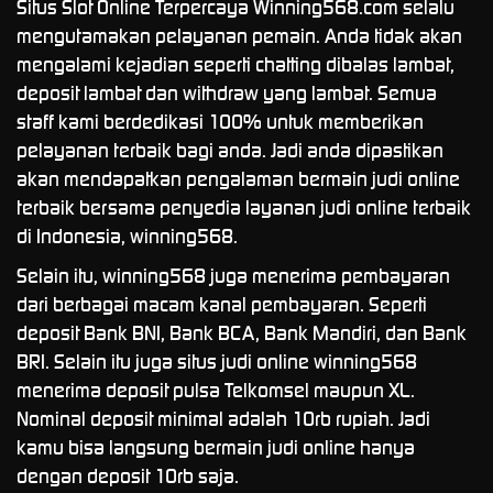
Situs Slot Online Terpercaya Winning568.com selalu
mengutamakan pelayanan pemain. Anda tidak akan
mengalami kejadian seperti chatting dibalas lambat,
deposit lambat dan withdraw yang lambat. Semua
staff kami berdedikasi 100% untuk memberikan
pelayanan terbaik bagi anda. Jadi anda dipastikan
akan mendapatkan pengalaman bermain judi online
terbaik bersama penyedia layanan judi online terbaik
di Indonesia, winning568.
Selain itu, winning568 juga menerima pembayaran
dari berbagai macam kanal pembayaran. Seperti
deposit Bank BNI, Bank BCA, Bank Mandiri, dan Bank
BRI. Selain itu juga situs judi online winning568
menerima deposit pulsa Telkomsel maupun XL.
Nominal deposit minimal adalah 10rb rupiah. Jadi
kamu bisa langsung bermain judi online hanya
dengan deposit 10rb saja.